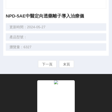
NPD-5AE中醫定向透藥離子導入治療儀
更新時間：2024-05-27
產品型號：
瀏覽量：6327
下一頁
末頁